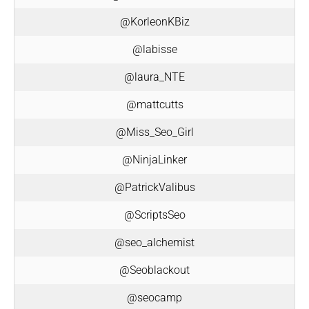
@KorleonKBiz
@labisse
@laura_NTE
@mattcutts
@Miss_Seo_Girl
@NinjaLinker
@PatrickValibus
@ScriptsSeo
@seo_alchemist
@Seoblackout
@seocamp