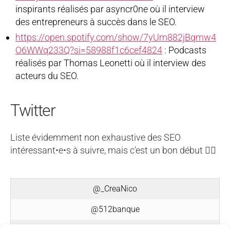
inspirants réalisés par asyncr0ne où il interview
des entrepreneurs à succès dans le SEO.
https://open.spotify.com/show/7yUm882jBqmw4
O6WWq233Q?si=58988f1c6cef4824
: Podcasts
réalisés par Thomas Leonetti où il interview des
acteurs du SEO.
Twitter
Liste évidemment non exhaustive des SEO
intéressant•e•s à suivre, mais c’est un bon début 🤷‍♂️
@_CreaNico
@512banque
@abondance_com