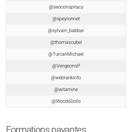
@seoconspiracy
@speyronnet
@sylvain_babbar
@thomascubel
@TurcanMichael
@VengeonsP
@webrankinfo
@witamine
@WoodsDolls
Formations payantes