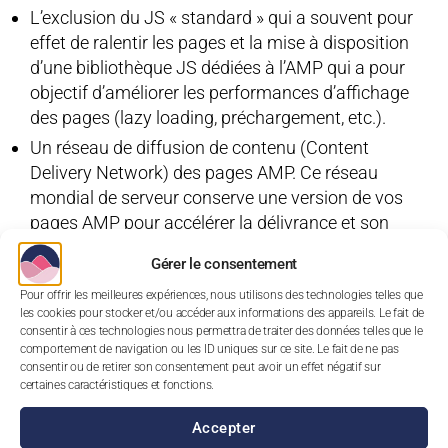
L’exclusion du JS « standard » qui a souvent pour
effet de ralentir les pages et la mise à disposition
d’une bibliothèque JS dédiées à l’AMP qui a pour
objectif d’améliorer les performances d’affichage
des pages (lazy loading, préchargement, etc.).
Un réseau de diffusion de contenu (Content
Delivery Network) des pages AMP. Ce réseau
mondial de serveur conserve une version de vos
pages AMP pour accélérer la délivrance et son
l’affichage.
Gérer le consentement
Pour offrir les meilleures expériences, nous utilisons des technologies telles que
Mobile first
les cookies pour stocker et/ou accéder aux informations des appareils. Le fait de
consentir à ces technologies nous permettra de traiter des données telles que le
comportement de navigation ou les ID uniques sur ce site. Le fait de ne pas
Lors de la conception d’un site internet, on prend à
consentir ou de retirer son consentement peut avoir un effet négatif sur
certaines caractéristiques et fonctions.
présent comme point de départ la version mobile du
site. Pour cela il faut hiérarchiser l’importance des
Accepter
différents contenus tout en prenant en